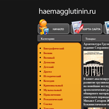
Категории:
Товары:
Архитектура Груз
издание Сохранно
Биографический
Издательство: Стро
Боевик
Суперобложка, 232
Военный
Формат: 70x90/16 (
9471x.
Детектив
Детский
Драма
Исторический
В книге анализиру
Комедия
развитие грузинск
Криминальный
на новейшие иссле
археологических р
Музыкальный
обширного материа
Приключения
советского периода
Романтический
бшъюмпопытка сущ
Михаил Сатаров 
Сказка
рамки истории гр
Букинистическое и
Даются материалы
Корпорация 2000, 
Триллер