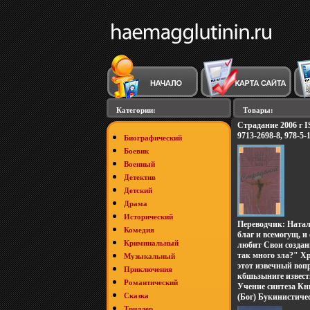
Категории:
Товары:
Страдание 2006 г I
9713-2698-8, 978-5-
Биографический
Боевик
Военный
Детектив
Детский
Драма
Исторический
Переводчик: Натал
Комедия
благ и всемогущ, и
Криминальный
любит Свои создан
так много зла?" Х
Музыкальный
этот извечный вопр
Приключения
кбшьзыниге извес
Романтический
писатель и религи
Учение синтеза Кн
Сказка
Клайв СЛьюис Для
(Бог) Букинистиче
философов и широк
Сохранность: Хоро
Триллер