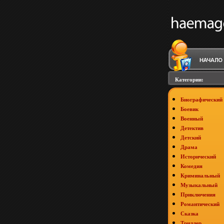
Категории:
Биографический
Боевик
Военный
Детектив
Детский
Драма
Исторический
Комедия
Криминальный
Музыкальный
Приключения
Романтический
Сказка
Триллер