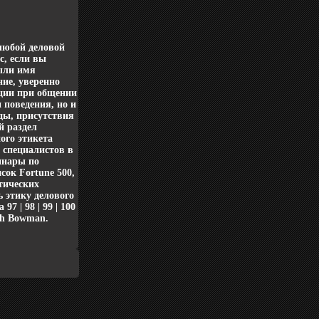
любой деловой
с, если вы
были имя
ние, уверенно
ации при общении
 поведения, но и
ды, присутствия
й раздел
ого этикета
 специалистов в
инары по
сок Fortune 500,
тических
ь этику делового
7 | 98 | 99 | 100
ith Bowman.