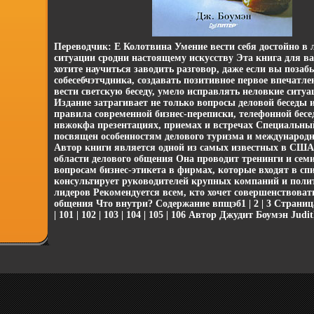
Переводчик: Е Колотвина Умение вести себя достойно в 
ситуации сродни настоящему искусству Эта книга для ва
хотите научиться заводить разговор, даже если вы поза
собесебчэтчдника, создавать позитивное первое впечатле
вести светскую беседу, умело исправлять неловкие ситу
Издание затрагивает не только вопросы деловой беседы и
правила современной бизнес-переписки, телефонной бесе
нвжокфа презентациях, приемах и встречах Специальны
посвящен особенностям делового туризма и международн
Автор книги является одной из самых известных в США
области делового общения Она проводит тренинги и сем
вопросам бизнес-этикета в фирмах, которые входят в спи
консультирует руководителей крупных компаний и поли
лидеров Рекомендуется всем, кто хочет совершенствоват
общения Что внутри? Содержание впщэб1 | 2 | 3 Страница 9
| 101 | 102 | 103 | 104 | 105 | 106 Автор Джудит Боумэн Jud