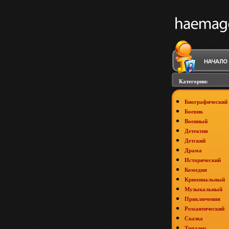
Категории:
Биографический
Боевик
Военный
Детектив
Детский
Драма
Исторический
Комедия
Криминальный
Музыкальный
Приключения
Романтический
Сказка
Триллер