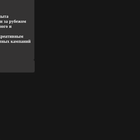
пыта
 и за рубежом
ного и
 креативным
амных кампаний