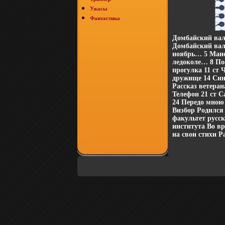
Ужасы
Фантастика
Домбайский вал
Домбайский вал
ноябрь… 5 Манеж
ледоколе… 8 По
прогулка 11 ст 
дружище 14 Сини
Рассказ ветера
Телефон 21 ст С
24 Передо мно
Визбор Родился
факультет русс
института Во вр
на свои стихи Р