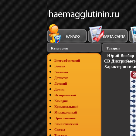
Категории:
Товары:
Юрий Визбор В
Биографический
CD Дистрибьют
Боевик
Характеристики 
Военный
Детектив
Детский
Драма
Исторический
Комедия
Криминальный
Музыкальный
Приключения
Романтический
Сказка
Триллер