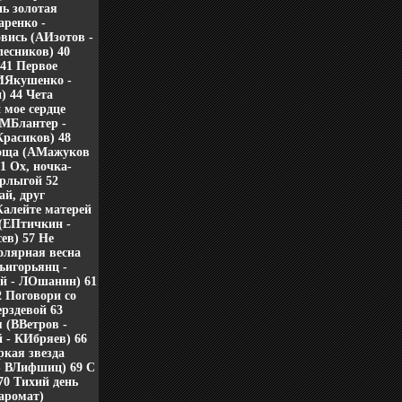
ь золотая
аренко -
овись (АИзотов -
есников) 40
41 Первое
ИЯкушенко -
 44 Чета
 мое сердце
(МБлантер -
Красиков) 48
роща (АМажуков
1 Ох, ночка-
урлыгой 52
й, друг
Жалейте матерей
 (ЕПтичкин -
ев) 57 Не
Полярная весна
ъигорьянц -
й - ЛОшанин) 61
2 Поговори со
рздевой 63
я (ВВетров -
 - КИбряев) 66
ркая звезда
- ВЛифшиц) 69 С
70 Тихий день
аромат)