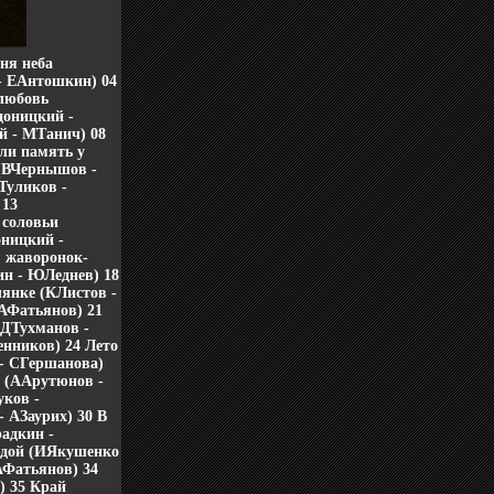
ня неба
- ЕАнтошкин) 04
любовь
доницкий -
й - МТанич) 08
ли память у
 (ВЧернышов -
Туликов -
 13
 соловьи
оницкий -
, жаворонок-
ин - ЮЛеднев) 18
янке (КЛистов -
 АФатьянов) 21
(ДТухманов -
нников) 24 Лето
 - СГершанова)
 (ААрутюнов -
ков -
 АЗаурих) 30 В
адкин -
лодой (ИЯкушенко
АФатьянов) 34
) 35 Край