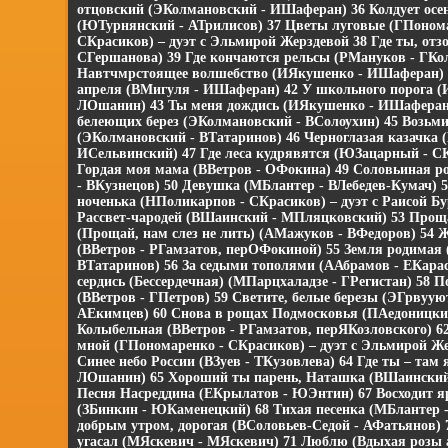
отцовский (ЭКолмановский - ИШаферан) 36 Колдует осен
(ЮТурнянский - АТрилисов) 37 Цветы луговые (ГПоном
СКрасиков) – дуэт с Эльмирой Жерздевой 38 Где ты, отз
СГершанова) 39 Где кончаются рельсы (РМануков - ГКол
Навтчмрстоящее волшебство (ИЯкушенко - ИШаферан) 
апреля (ВМигуля - ИШаферан) 42 У школьного порога (
ЛОшанин) 43 Ты меня дождись (ИЯкушенко - ИШаферан)
белеющих берез (ЭКолмановский - ВСолоухин) 45 Возьми
(ЭКолмановский - ВТатаринов) 46 Черноглазая казачка 
ИСельвинский) 47 Где леса кудрявятся (ЮЗацарный - С
Гордая моя мама (ВВетров - ОФокина) 49 Соловьиная 
- ВКузнецов) 50 Девушка (МБлантер - ВЛебедев-Кумач) 5
ноченька (НПоликарпов - СКрасиков) – дуэт с Раисой Б
Рассвет-чародей (ВШаинский - МПляцковский) 53 Проща
(Прощай, нам слез не лить) (АМажуков - ВФедоров) 54 
(ВВетров - РГамзатов, перОФокиной) 55 Земля родимая
ВТатаринов) 56 За седыми тополями (ААбрамов - ЕКарас
сердись (Бессердечная) (МПарцхаладзе - ГРегистан) 58 
(ВВетров - ГПетров) 59 Светите, белые березы (ЭГрвуую
АЕкимцев) 60 Снова в рощах Подмосковья (ПАедоницки
Колыбельная (ВВетров - РГамзатов, перЯКозловского) 6
мной (ГПономаренко - СКрасиков) – дуэт с Эльмирой Же
Синее небо России (ВЗуев - ТКузовлева) 64 Где ты – там 
ЛОшанин) 65 Хороший ты парень, Наташка (ВШаинский
Песня Насреддина (ЕКрылатов - ЮЭнтин) 67 Восходит я
(ЗБинкин - ЮКаменецкий) 68 Тихая песенка (МБлантер 
добрым утром, дорогая (ВСоловьев-Седой - АФатьянов) 
угасал (МЯскевич - МЯскевич) 71 Люблю (Вдыхая розы 