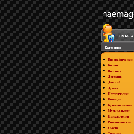
Категории:
Биографический
Боевик
Военный
Детектив
Детский
Драма
Исторический
Комедия
Криминальный
Музыкальный
Приключения
Романтический
Сказка
Триллер