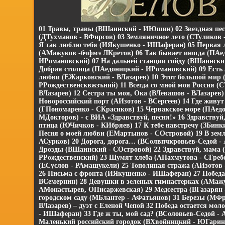
01 Травы, травы (ВШаинский - ИЮшин) 02 Звездная пес
(ДТухманов - ВФирсов) 03 Земляничное лето (СТуликов 
Я так люблю тебя (ИЯкушенко - ИШаферан) 05 Первая 
(АМажуков -бчфмэ ЛКретов) 06 Так бывает иногда (ПАе
ИРомановский) 07 На дальней станции сойду (ВШаински
Добрая столица (ПАедоницкий - ИРомановский) 09 Есть 
любви (ЕЖарковский - ВЛазарев) 10 Этот большой мир
РРождественсквжзъний) 11 Всегда со мной моя Россия (С
ВЛазарев) 12 Сестра ты моя, Ока (ВЛевашов - ВЛазарев)
Новороссийский порт (АИзотов - ВСергеев) 14 Где живут
(ГПономаренко - СКрасиков) 15 Червакское море (ПАед
МДокторов) - с ВИА «Здравствуй, песня!» 16 Здравствуй
птица (ЮЧичков - КИбряев) 17 К тебе навстречу (ЗБинк
Песня о моей любви (ЕМартынов - СОстровой) 19 В земл
АСурков) 20 Дорога, дорога… (ВСолвпчкровьев-Седой -
Дрозды (ВШаинский - СОстровой) 22 Здравствуй, мама 
РРождественский) 23 Шумят хлеба (АПахмутова - СГребе
(ЕСуслов - РАмашукели) 25 Тополиная стража (АИзотов
26 Письма с фронта (ИЯкушенко - ИШаферан) 27 Победа
ВСемернин) 28 Девушки в зеленых гимнастерках (АМажу
АМонастырев, ОПисаржевская) 29 Медсестра (ВГазарян -
городском саду (МБлантер - АФатьянов) 31 Березы (МФр
ВЛазарев) – дуэт с Еленой Чепой 32 Победа остается мо
- ИШаферан) 33 Где ж ты, мой сад? (ВСоловьев-Седой - 
Маленький российский городок (ВХвойницкий - ЮГарин