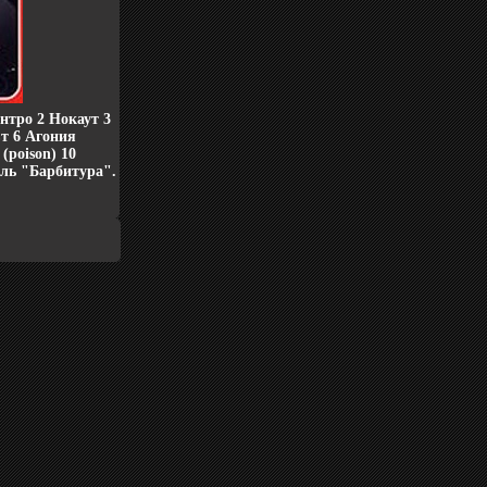
нтро 2 Нокаут 3
вт 6 Агония
(poison) 10
ель "Барбитура".