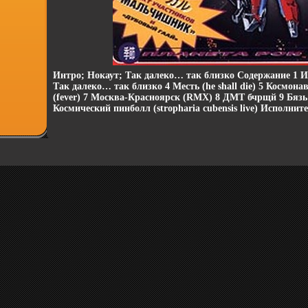
Интро; Нокаут; Так далеко… так близко Содержание 1 И
Так далеко… так близко 4 Месть (he shall die) 5 Космона
(fever) 7 Москва-Красноярск (RMX) 8 ДМТ бчрщй 9 Бязь 
Космический пинболл (stropharia cubensis live) Исполнит