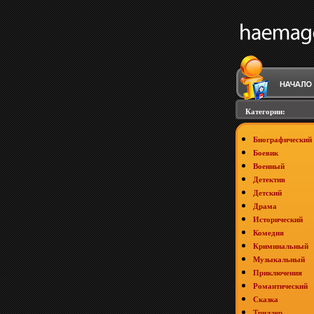
Категории:
Биографический
Боевик
Военный
Детектив
Детский
Драма
Исторический
Комедия
Криминальный
Музыкальный
Приключения
Романтический
Сказка
Триллер