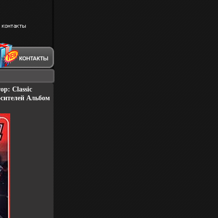
р: Classic
сителей Альбом