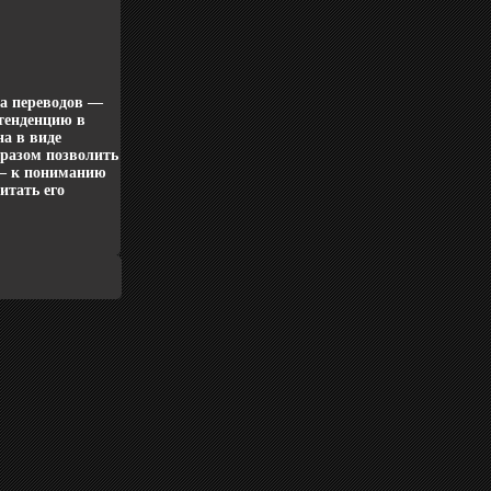
а переводов —
тенденцию в
а в виде
бразом позволить
 — к пониманию
итать его