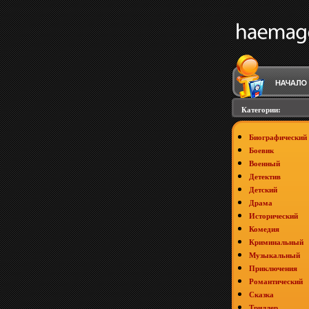
Категории:
Биографический
Боевик
Военный
Детектив
Детский
Драма
Исторический
Комедия
Криминальный
Музыкальный
Приключения
Романтический
Сказка
Триллер