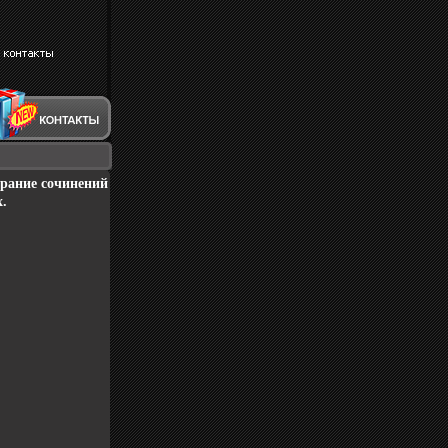
рание сочинений
.