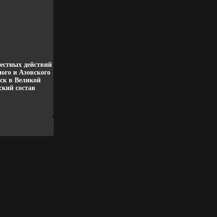
естных действий
ого и Азовского
йск в Великой
ский состав