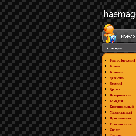
Категории:
Биографический
Боевик
Военный
Детектив
Детский
Драма
Исторический
Комедия
Криминальный
Музыкальный
Приключения
Романтический
Сказка
Триллер