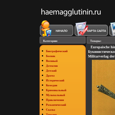
Категории:
Товары:
Europaische h
Биографический
Букинистическо
Боевик
Militarverlag de
Военный
Детектив
Детский
Драма
Исторический
Комедия
Криминальный
Музыкальный
Приключения
Романтический
Сказка
Триллер