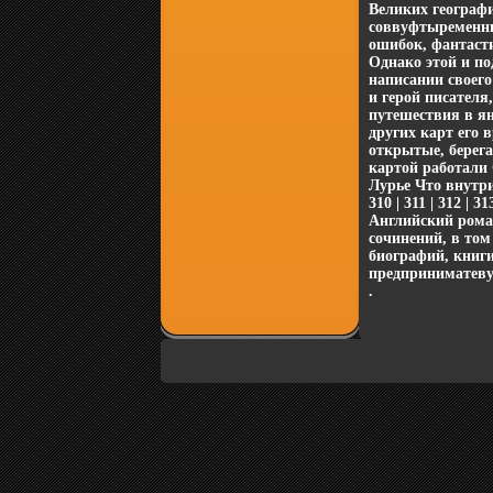
Великих географ
соввуфтыременны
ошибок, фантаст
Однако этой и п
написании своего
и герой писателя
путешествия в ян
других карт его 
открытые, берега
картой работали 
Лурье Что внутри? т
310 | 311 | 312 |
Английский роман
сочинений, в том
биографий, книг
предприниматевуы
.