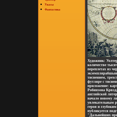
Ужасы
Фантастика
Художник: Уолте
количестве тысяч
переплетах из ч
экземплярабшыищ
тиснением, трехс
футляре с тиснен
приложение: кар
Робинзона Крвздд
английской лите
начало новому ли
увлекательным р
героя и глубоки
публикуется подг
"Дальнейших при