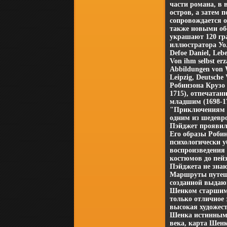
части романа, в 
остров, а затем 
сопровождается о
также новыми об
украшают 120 гр
иллюстратора Уо
Defoe Daniel, Leb
Von ihm selbst er
Abbildungen von W
Leipzig, Deutsche
Робинзона Крузо
1715), отпечатан
младшим (1698-1
"Приключениям Р
одним из шедевр
Пэйджет проявил
Его образы Робин
психологически у
воспроизведения 
костюмов до пейз
Пэйджета не зна
Маршруты путеше
созданной выдаю
Шенком старшим 
только отличное 
высокая художест
Шенка истинными
века, карта Шенк