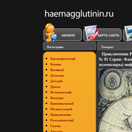
Категории:
Товары:
Приключения Ро
Биографический
№ 91 Серия: Фам
Боевик
экземпляры) инф
Военный
Детектив
Детский
Драма
Исторический
Комедия
Криминальный
Музыкальный
Приключения
Романтический
Сказка
Триллер