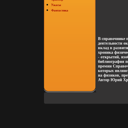
Ужасы
Фантастика
В справочнике 
деятельности о
вклад в развит
хроника физиче
- открытий, из
библиография п
премии Справоч
которых являют
на физиков, пре
Автор Юрий Хр