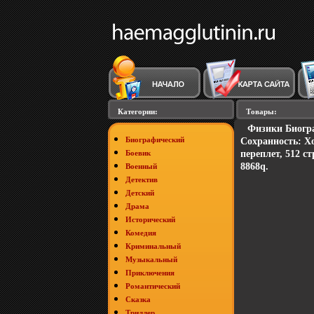
Категории:
Товары:
Физики Биогра
Биографический
Сохранность: Х
Боевик
переплет, 512 с
8868q.
Военный
Детектив
Детский
Драма
Исторический
Комедия
Криминальный
Музыкальный
Приключения
Романтический
Сказка
Триллер