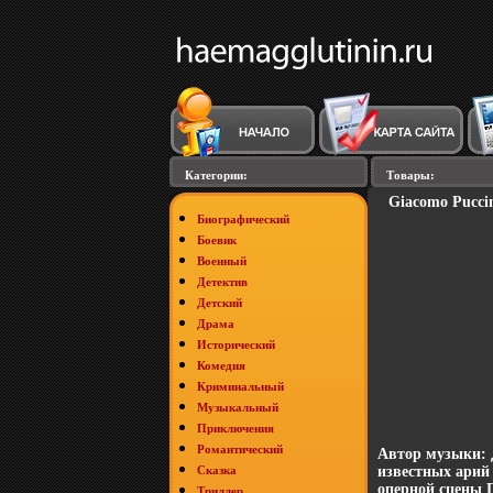
Категории:
Товары:
Giacomo Puccin
Биографический
Боевик
Военный
Детектив
Детский
Драма
Исторический
Комедия
Криминальный
Музыкальный
Приключения
Романтический
Автор музыки: 
Сказка
известных арий
оперной сцены 
Триллер