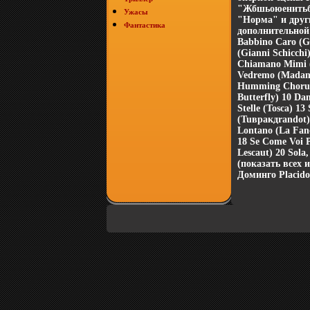
"Жбшьоюенитьба
Ужасы
"Норма" и друг
Фантастика
дополнительной
Babbino Саrо (Gi
(Gianni Schicchi)
Chiamano Mimi (
Vedremo (Madama
Humming Chorus 
Butterfly) 10 Dam
Stelle (Tosca) 13
(Tuвракдrandot)
Lontano (La Fan
18 Se Come Voi P
Lescaut) 20 Sol
(показать всех 
Доминго Placido