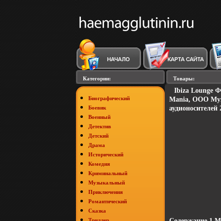
Категории:
Товары:
Ibiza Lounge 
Биографический
Mania, ООО Му
Боевик
аудионосителей 
Военный
Детектив
Детский
Драма
Исторический
Комедия
Криминальный
Музыкальный
Приключения
Романтический
Сказка
Триллер
Содержание 1 M