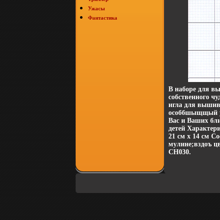
Ужасы
Фантастика
В наборе для в
собственного чу
игла для вышив
особбшыщщый ую
Вас и Ваших бл
детей Характер
21 см х 14 см С
мулине;вздоъ цв
СН030.