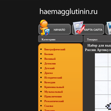
Категории:
Товары:
Набор для выш
Биографический
Россия Артикул
Боевик
Военный
Детектив
Детский
Драма
Исторический
Комедия
Криминальный
Музыкальный
Приключения
Романтический
Сказка
Триллер