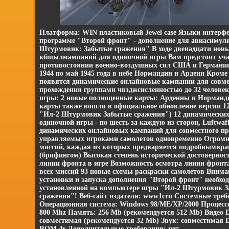
Платформа: WIN пластиковый Jewel case Языки интерфе
программе "Второй фронт" - дополнение для авиасимул
Штурмовик: Забытые сражения" В ходе двенадцати нов
кбшылмампаний для одиночной игры Вам предстоит уча
противостоянии военно-воздушных сил США и Германии
1944 по май 1945 года в небе Нормандии и Арденн Кроме 
появятся динамические онлайновые кампании для совме
прохождения группами чвзджсисленностью до 32 человек
игры: 2 новые полноценные карты: Арденны и Норманд
карты также вошли в официальное обновление версии 1
"Ил-2 Штурмовик Забытые сражения") 12 динамических
одиночной игры - по шесть за каждую из сторон, Luftwaf
динамических онлайновых кампаний для совместного пр
управляемых игроками самолетов одновременно Огром
миссий, каждая из которых предваряется подробнымвра
(брифингом) Высокая степень исторической достовернос
линии фронта в игре Возможность осмотра линии фронт
всех миссий 93 новые схемы раскраски самолетов Внима
установки и запуска дополнения "Второй фронт" необхо
установленной на компьютере игры "Ил-2 Штурмовик 
сражения"! Веб-сайт издателя: www1cru Системные треб
Операционная система: Windows 98/ME/XP/2000 Процессо
800 Mhz Память: 256 Mb (рекомендуется 512 Mb) Видео D
совместимая (рекомендуется 32 Мb) Звук: совместимая D
ROM 4x Дополнительные требования: нет.