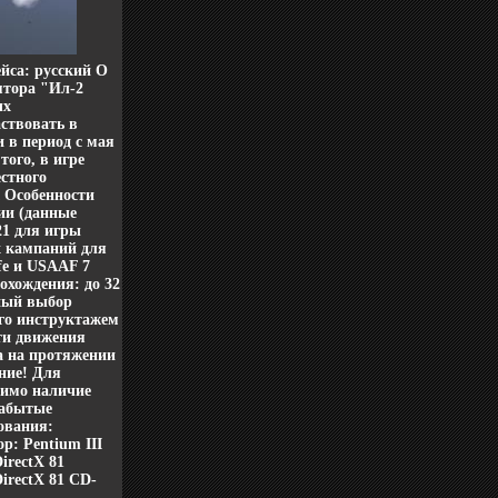
йса: русский О
ятора "Ил-2
ых
ствовать в
 в период с мая
того, в игре
стного
 Особенности
ии (данные
21 для игры
 кампаний для
fe и USAAF 7
охождения: до 32
ный выбор
го инструктажем
ти движения
а на протяжении
ние! Для
димо наличие
Забытые
ования:
р: Pentium III
irectX 81
irectX 81 CD-