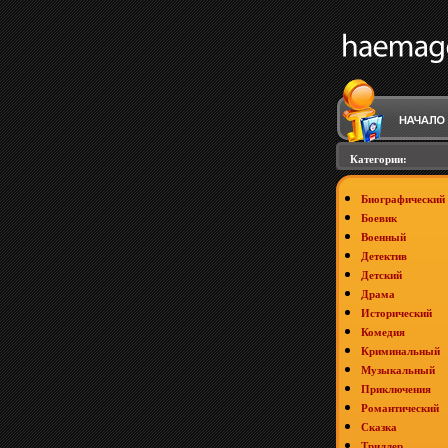
Категории:
Биографический
Боевик
Военный
Детектив
Детский
Драма
Исторический
Комедия
Криминальный
Музыкальный
Приключения
Романтический
Сказка
Триллер