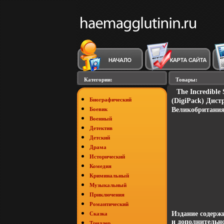
Категории:
Товары:
The Incredible
Биографический
(DigiPack) Дист
Боевик
Великобритания
Военный
Детектив
Детский
Драма
Исторический
Комедия
Криминальный
Музыкальный
Приключения
Романтический
Издание содерж
Сказка
и дополнительн
Триллер