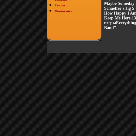
Maybe Someday 2
Ужасы
Schaeffer's Jig 
Фантастика
How Happy I Am 
Keep Me Here 13
взгрыEverything
Band".