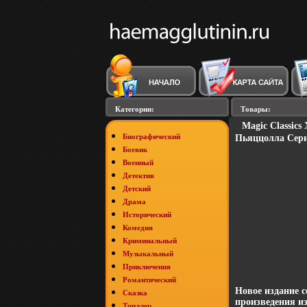
Категории:
Товары:
Magic Classics
Биографический
Пьяццолла Серия
Боевик
Военный
Детектив
Детский
Драма
Исторический
Комедия
Криминальный
Музыкальный
Приключения
Романтический
Новое издание с
Сказка
произведения и
Триллер