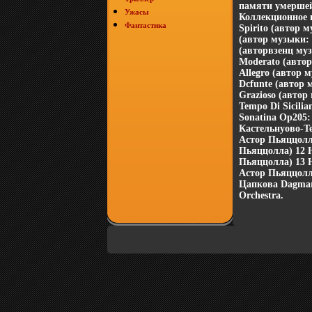
памяти умершей
Ужасы
Коллекционное и
Фантастика
Spirito (автор 
(автор музыки: Х
(авторвзенц муз
Moderato (автор
Allegro (автор 
Dcfunte (автор 
Grazioso (автор
Tempo Di Sicili
Sonatina Op205
Кастельнуово-Те
Астор Пьяццолла
Пьяццолла) 12 H
Пьяццолла) 13 H
Астор Пьяццолл
Цапкова Dagmar
Orchestra.