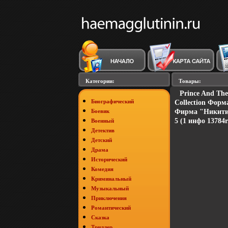
Категории:
Товары:
Prince And The
Биографический
Collection Форм
Боевик
Фирма "Никитин
5 (1 инфо 13784r
Военный
Детектив
Детский
Драма
Исторический
Комедия
Криминальный
Музыкальный
Приключения
Романтический
Сказка
Триллер