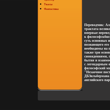
Ужасы
Фантастика
Переводчик: Ал
трактата велик
впервые переве
к философскбшэ
суть основных и
познающего его
необходимы на 
также три основ
сновидениями, г
бытия и взаимо
с легендарным 
философский ми
"Незаочное пос
ДБЗильбермана 
английского па