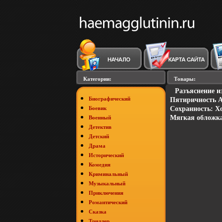
Категории:
Товары:
Разъяснение и
Биографический
Пятиричность А
Боевик
Сохранность: Х
Мягкая обложка,
Военный
Детектив
Детский
Драма
Исторический
Комедия
Криминальный
Музыкальный
Приключения
Романтический
Сказка
Триллер