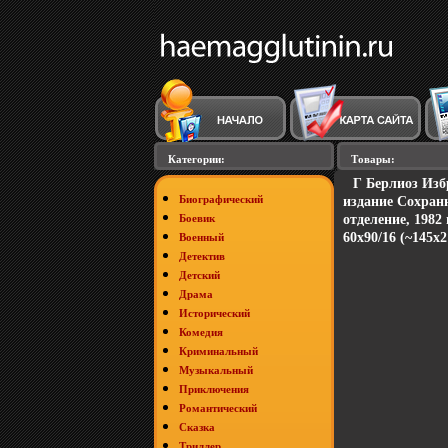
Категории:
Товары:
Г Берлиоз Изб
Биографический
издание Сохран
Боевик
отделение, 1982
60x90/16 (~145х
Военный
Детектив
Детский
Драма
Исторический
Комедия
Криминальный
Музыкальный
Приключения
Романтический
Сказка
Триллер