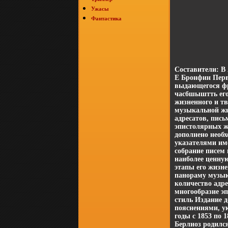
Ужасы
Фантастика
Составители: В
Е Бронфин Перв
выдающегося фр
часбшыштть его
жизненного и т
музыкальной жи
адресатов, пис
эпистолярных ж
дополнено необ
указателями им
собрание писем
наиболее ценну
этапы его жизн
панораму музык
количество адр
многообразие э
стиль Издание 
пояснениями, у
годы с 1853 по 
Берлиоз родился