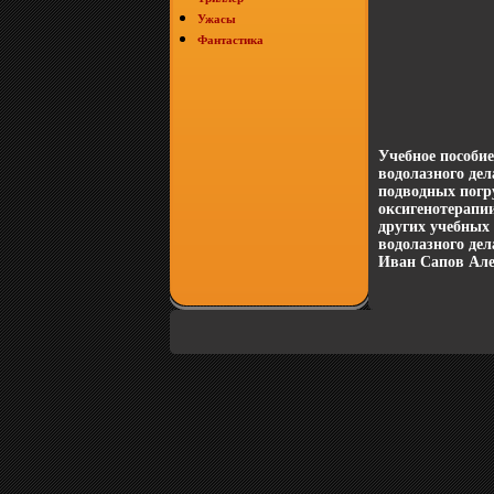
Ужасы
Фантастика
Учебное пособи
водолазного дел
подводных погр
оксигенотерап
других учебных
водолазного дел
Иван Сапов Але