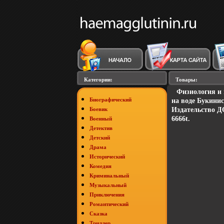
Категории:
Товары:
Физиология и 
Биографический
на воде Букини
Боевик
Издательство Д
6666t.
Военный
Детектив
Детский
Драма
Исторический
Комедия
Криминальный
Музыкальный
Приключения
Романтический
Сказка
Триллер