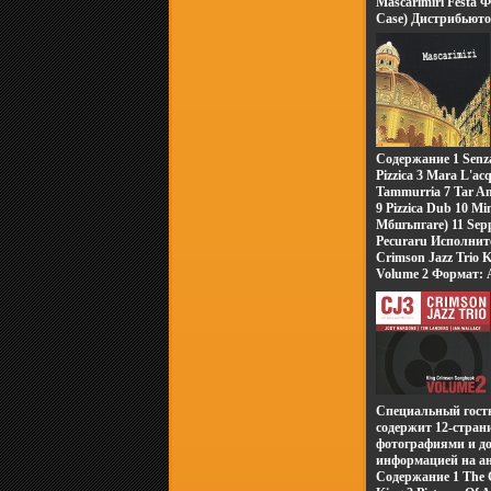
бшъуввместе со св
Mascarimiri Festa 
друзьями Сериал д
Case) Дистрибьютор
родителей Содержа
Музыка Лицензио
Цветочек 03 Посуд
Характеристики ау
Зуб 07 Подарок 08
Альбом: Импортное
10 Простуда 11 Тр
13 Зарядка Режисс
Антвзгфщон Рудин
Галина Воропай Е
Продюсеры: Антон
Содержание 1 Senza
Сергей Сельянов 
Pizzica 3 Mara L'acq
Творческий колле
Tammurria 7 Tar Ant
материалы Анонс
9 Pizzica Dub 10 Mi
Режиссеры (показат
Mбшъпгare) 11 Sepp
Ольга Образцова 
Pecuraru Исполнит
Стеблянко.
Mascarimiri".
Crimson Jazz Trio 
Volume 2 Формат: 
Дистрибьюторы: Pa
"Группа Союз" Ве
Лицензионные това
Специальный гость
содержит 12-стран
фотографиями и д
информацией на а
Содержание 1 The 