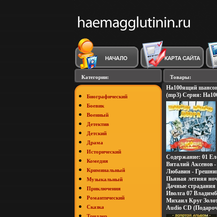
Категории:
Товары:
На100ящий шансон
(mp3) Серия: На1
Биографический
3623v.
Боевик
Военный
Детектив
Детский
Драма
Исторический
Содержание: 01 Еле
Комедия
Виталий Аксенов -
Криминальный
Любавин - Грешниц
Пьяная летняя ноч
Музыкальный
Дачные страдания 
Приключения
Иволга 07 Владим
Романтический
Стареем 08 Вадим 
Михаил Круг Золо
Сказка
"Призрачный свет"
Audio CD (Подаро
Пряников - Русаки
Дистрибьюторы: Ma
Триллер