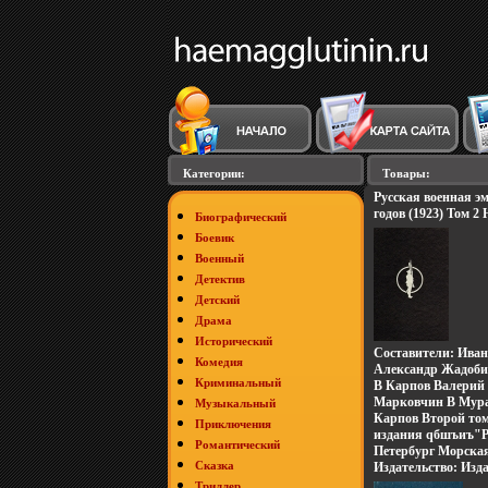
Категории:
Товары:
Русская военная эм
годов (1923) Том 
Биографический
Серия: Русская вое
Боевик
40-х годов Докуме
Военный
8343q.
Детектив
Детский
Драма
Исторический
Составители: Иван
Комедия
Александр Жадоби
Криминальный
В Карпов Валерий
Марковчин В Мура
Музыкальный
Карпов Второй то
Приключения
издания qбшъиъ"Р
Романтический
эмиграция 20-х - 4
Петербург Морская
Сказка
материалы", подго
Издательство: Изд
Институтом военн
А , 2003 г Твердый
Триллер